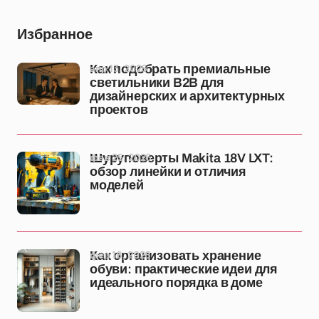
Избранное
апр 13, 2026
Как подобрать премиальные
светильники B2B для
дизайнерских и архитектурных
проектов
фев 25, 2026
Шуруповерты Makita 18V LXT:
обзор линейки и отличия
моделей
фев 18, 2026
Как организовать хранение
обуви: практические идеи для
идеального порядка в доме