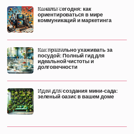
фев 17, 2026
Каналы сегодня: как
ориентироваться в мире
коммуникаций и маркетинга
фев 16, 2026
Как правильно ухаживать за
посудой: Полный гид для
идеальной чистоты и
долговечности
фев 15, 2026
Идеи для создания мини-сада:
зеленый оазис в вашем доме