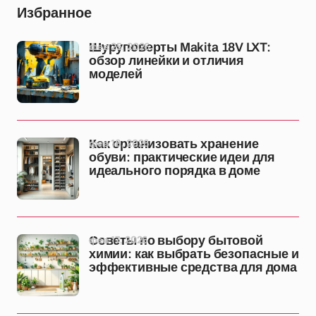
Избранное
фев 25, 2026
Шуруповерты Makita 18V LXT:
обзор линейки и отличия
моделей
фев 18, 2026
Как организовать хранение
обуви: практические идеи для
идеального порядка в доме
фев 17, 2026
Советы по выбору бытовой
химии: как выбрать безопасные и
эффективные средства для дома