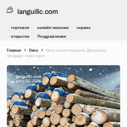
languillc.com
торговля
онлайн-магазин
сервис
открытки
Поздравления
Главная
Омск
Омск меняет правила. Древесину
продадут через торги
languillc.com
июл 06, 2026